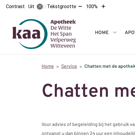
Tekst
Tekst
Contrast
Tekstgrootte
100%
Uit
verkleinen
vergroten
met
met
10%
10%
Hoofdmenu
HOME
APO
Home
submenu
Home
Service
Chatten met de apothe
Chatten me
Voor advies of begeleiding bij het gebruik 
ontvangt u dan binnen 24 uur een inhoudelij