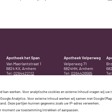
Apotheek het Span
Apotheek Velperweg
Ap
7
Van Maerlantstraat 1
Velperweg 71
Bro
6824 KX, Arnhem
6824HH, Arnhem
68
Tel:
0264422112
Tel:
0264426565
Tel
E-mail ons
E-mail ons
E-m
ed kan werken. Voor analytische cookies en externe inhoud vragen wij uw
Google Analytics. Voor externe inhoud werken wij samen met Google (Map
erland. Deze partijen kunnen gegevens zoals uw IP-adres verwerken.
der moment uw toestemming intrekken of aanpassen.