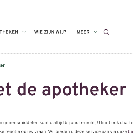
THEKEN
WIE ZIJN WIJ?
MEER
Apotheken
Meer
submenu
submenu
ker
t de apotheker
van geneesmiddelen kunt u altijd bij ons terecht. U kunt ook ch
ke reactie op uw vraag. Wij bieden u deze service aan via deze
be