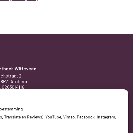
otheek Witteveen
ekstraat 2
28PZ, Arnhem
:
0263614118
ail ons
 toestemming.
s, Translate en Reviews), YouTube, Vimeo, Facebook, Instagram,