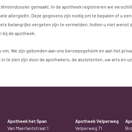
atiëntendossier gemaakt. In de apotheek registreren we verschil
le allergieën. Deze gegevens zijn nodig om te bepalen of u ee
iets belangrijks vergeten zijn te vermelden. Indien u niet wenst
 bij de apotheek.
ns om. We zijn gebonden aan ons beroepsgeheim en aan het priv
n te zien zijn door de apothekers, de assistenten, uw arts en uz
Apotheek het Span
Apotheek Velperweg
Ap
7
Van Maerlantstraat 1
Velperweg 71
Bro