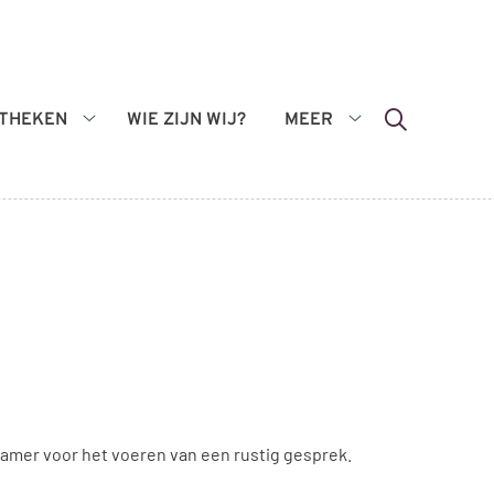
THEKEN
WIE ZIJN WIJ?
MEER
Apotheken
Meer
submenu
submenu
mer voor het voeren van een rustig gesprek.