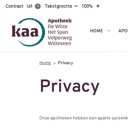
Tekst
Tekst
Contrast
Tekstgrootte
100%
Uit
verkleinen
vergroten
met
met
10%
10%
Hoofdmenu
HOME
APO
Home
submenu
Home
Privacy
Privacy
Onze apotheken hebben een aparte spreekka