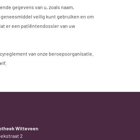
lende gegevens van u, zoals naam,
n geneesmiddel veilig kunt gebruiken en om
 dat er een patiëntendossier van uw
acyreglement van onze beroepsorganisatie.
elf.
otheek Witteveen
ekstraat 2