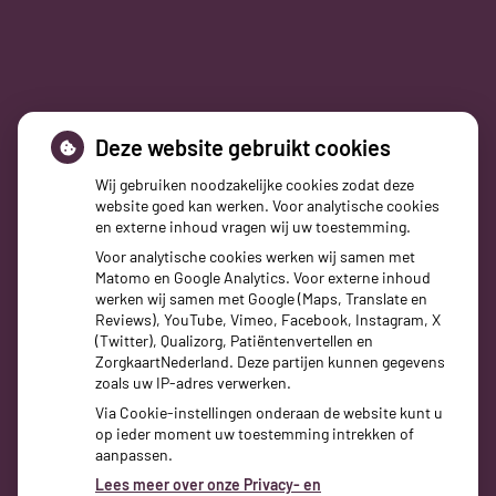
Deze website gebruikt cookies
Apotheek Velperweg
Apotheek Witteveen
Velperweg 71
Broekstraat 2
Wij gebruiken noodzakelijke cookies zodat deze
6824HH, Arnhem
6828PZ, Arnhem
website goed kan werken. Voor analytische cookies
Tel:
0264426565
Tel:
0263614118
en externe inhoud vragen wij uw toestemming.
E-mail ons
E-mail ons
Voor analytische cookies werken wij samen met
Matomo en Google Analytics. Voor externe inhoud
werken wij samen met Google (Maps, Translate en
Reviews), YouTube, Vimeo, Facebook, Instagram, X
(Twitter), Qualizorg, Patiëntenvertellen en
ZorgkaartNederland. Deze partijen kunnen gegevens
zoals uw IP-adres verwerken.
Via Cookie-instellingen onderaan de website kunt u
op ieder moment uw toestemming intrekken of
aanpassen.
Lees meer over onze Privacy- en